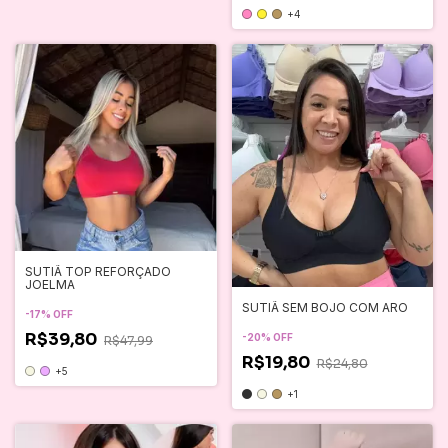
+4
SUTIÃ TOP REFORÇADO
JOELMA
SUTIÃ SEM BOJO COM ARO
-
17
%
OFF
R$39,80
-
20
%
OFF
R$47,99
R$19,80
R$24,80
+5
+1