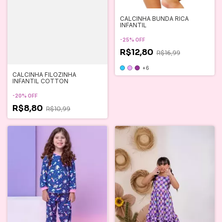
CALCINHA BUNDA RICA
INFANTIL
-
25
%
OFF
R$12,80
R$16,99
+6
CALCINHA FILOZINHA
INFANTIL COTTON
-
20
%
OFF
R$8,80
R$10,99