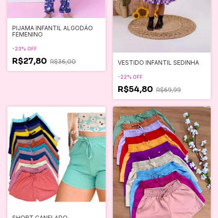
PIJAMA INFANTIL ALGODÃO
FEMENINO
-
23
%
OFF
R$27,80
R$36,00
VESTIDO INFANTIL SEDINHA
-
22
%
OFF
R$54,80
R$69,99
SHORT CANELADO