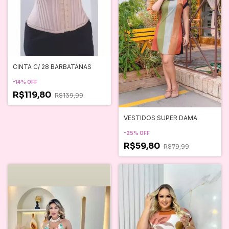
CINTA C/ 28 BARBATANAS
-
14
%
OFF
R$119,80
R$139,99
VESTIDOS SUPER DAMA
-
25
%
OFF
R$59,80
R$79,99