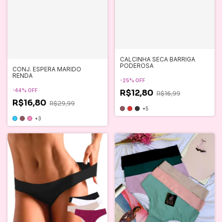
CALCINHA SECA BARRIGA
PODEROSA
CONJ. ESPERA MARIDO
RENDA
-
25
%
OFF
-
44
%
OFF
R$12,80
R$16,99
R$16,80
R$29,99
+5
+3