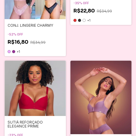
-
35
%
OFF
R$22,80
R$34,99
+1
CONJ. LINGERIE CHARMY
-
52
%
OFF
R$16,80
R$34,99
+1
SUTIÃ REFORÇADO
ELEGANCE PRIME
-
23
%
OFF