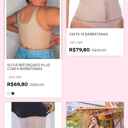
CINTA 14 BARBATANAS
-
19
%
OFF
R$79,80
R$98,99
SUTIÃ REFORÇADO PLUS
COM 6 BARBATANAS
-
22
%
OFF
R$69,80
R$89,99