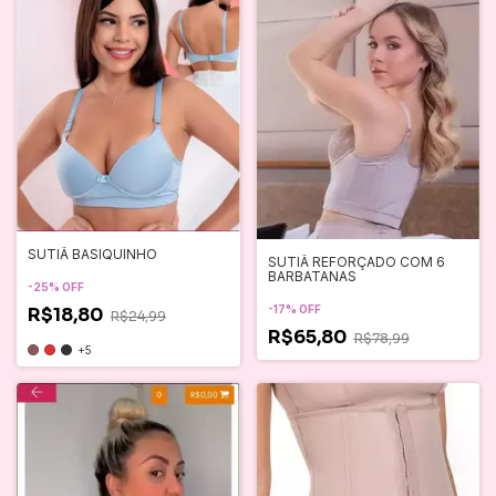
SUTIÃ BASIQUINHO
SUTIÃ REFORÇADO COM 6
BARBATANAS
-
25
%
OFF
-
17
%
OFF
R$18,80
R$24,99
R$65,80
R$78,99
+5