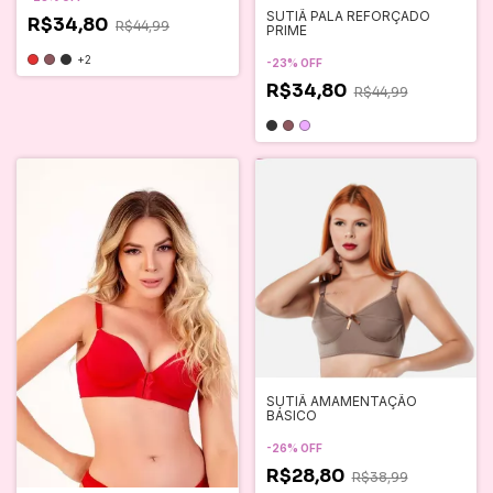
SUTIÃ PALA REFORÇADO
R$34,80
R$44,99
PRIME
+2
-
23
%
OFF
R$34,80
R$44,99
SUTIÃ AMAMENTAÇÃO
BÁSICO
-
26
%
OFF
R$28,80
R$38,99