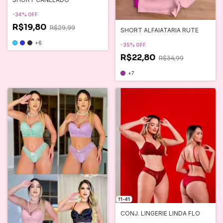
-
34
%
OFF
R$19,80
R$29,99
SHORT ALFAIATARIA RUTE
+6
-
35
%
OFF
R$22,80
R$34,99
+7
CONJ. LINGERIE LINDA FLO