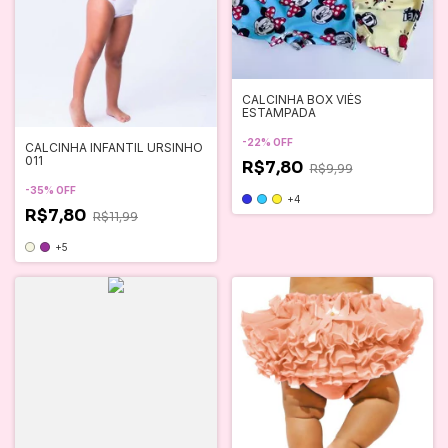
CALCINHA BOX VIÉS
ESTAMPADA
-
22
%
OFF
CALCINHA INFANTIL URSINHO
011
R$7,80
R$9,99
-
35
%
OFF
+4
R$7,80
R$11,99
+5