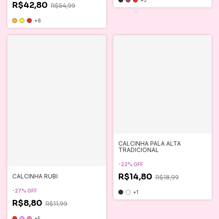
R$42,80
R$54,99
+6
CALCINHA PALA ALTA
TRADICIONAL
-
22
%
OFF
R$14,80
CALCINHA RUBI
R$18,99
-
27
%
OFF
+1
R$8,80
R$11,99
+5