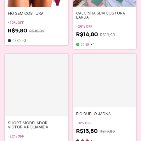
CALCINHA SEM COSTURA
FIO SEM COSTURA
LARGA
-
42
%
OFF
-
26
%
OFF
R$9,80
R$16,99
R$14,80
R$19,99
+2
+4
FIO DUPLO JADNA
SHORT MODELADOR
-
31
%
OFF
VICTORIA POLIAMIDA
R$13,80
R$19,99
-
22
%
OFF
+3