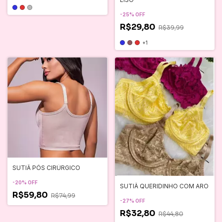
-
25
%
OFF
R$29,80
R$39,99
+1
SUTIÃ PÓS CIRÚRGICO
-
20
%
OFF
SUTIÃ QUERIDINHO COM ARO
R$59,80
R$74,99
-
27
%
OFF
R$32,80
R$44,80